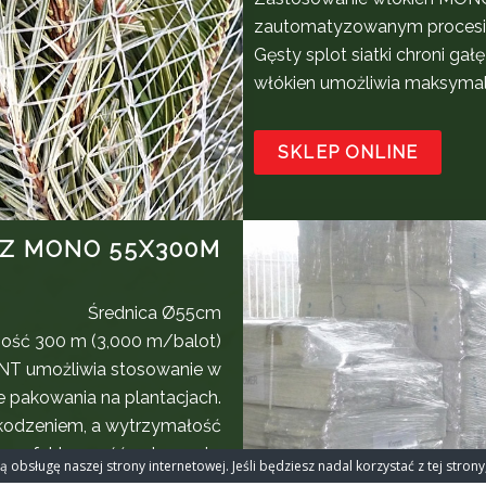
zautomatyzowanym procesie
Gęsty splot siatki chroni g
włókien umożliwia maksyma
SKLEP ONLINE
LZ MONO 55X300M
Średnica Ø55cm
ość 300 m (3,000 m/balot)
T umożliwia stosowanie w
pakowania na plantacjach.
szkodzeniem, a wytrzymałość
ną efektywność pakowania.
 obsługę naszej strony internetowej. Jeśli będziesz nadal korzystać z tej stro