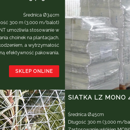
Średnica Ø34cm
ość 300 m (3,000 m/balot)
T umożliwia stosowanie w
a choinek na plantacjach.
szkodzeniem, a wytrzymałość
ną efektywność pakowania.
SKLEP ONLINE
SIATKA LZ MONO 
Średnica Ø45cm
Długość 300 m (3,000 m/ba
Zastosowanie włókien MON