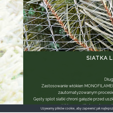
SIATKA 
Dług
Zastosowanie włókien MONOFILAMEN
zautomatyzowanym procesie 
Gęsty splot siatki chroni gałęzie przed u
włókien umożliwia maksymal
Używamy plików cookie, aby zapewnić jak najlepszą