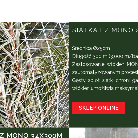
SIATKA LZ MONO 
Średnica Ø25cm
Długość 300 m (3,000 m/ba
Zastosowanie włókien MON
zautomatyzowanym procesie 
Gęsty splot siatki chroni 
włókien umożliwia maksyma
SKLEP ONLINE
LZ MONO 34X300M